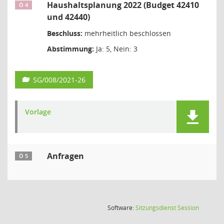
Haushaltsplanung 2022 (Budget 42410
Ö 4
und 42440)
Beschluss:
mehrheitlich beschlossen
Abstimmung:
Ja: 5, Nein: 3
SG/008/2021-26
Vorlage
Anfragen
Ö 5
(Wird in
Software:
Sitzungsdienst
Session