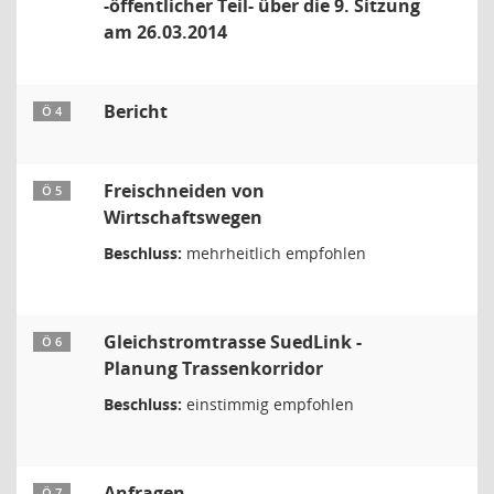
-öffentlicher Teil- über die 9. Sitzung
am 26.03.2014
Bericht
Ö 4
Freischneiden von
Ö 5
Wirtschaftswegen
Beschluss:
mehrheitlich empfohlen
Gleichstromtrasse SuedLink -
Ö 6
Planung Trassenkorridor
Beschluss:
einstimmig empfohlen
Anfragen
Ö 7