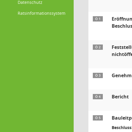
Datenschutz
Ratsinformationssystem
Eröffnun
Ö 1
Beschlus
Feststel
Ö 2
nichtöff
Genehmig
Ö 3
Bericht
Ö 4
Bauleitp
Ö 5
Beschluss