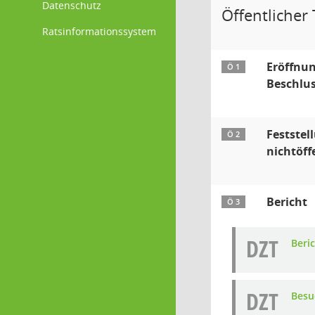
Datenschutz
Öffentlicher T
Ratsinformationssystem
Eröffnun
Ö 1
Beschlus
Feststel
Ö 2
nichtöff
Bericht
Ö 3
DZT
Beri
DZT
Besu