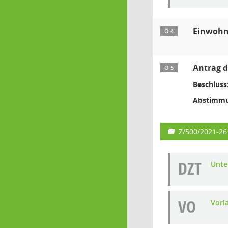
Einwohn
Ö 4
Antrag d
Ö 5
Beschluss
Abstimmu
Z/500/2021-26
DZT
Unte
VO
Vorl