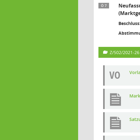
Neufassu
Ö 7
(Marktg
Beschluss
Abstimmu
Z/502/2021-26
VO
Vorl
Mark
Satz