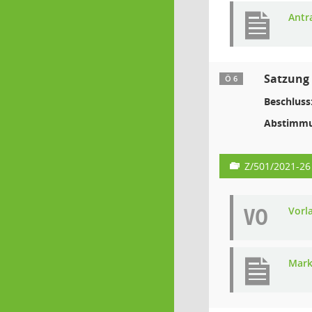
Antr
Satzung 
Ö 6
Beschluss
Abstimmu
Z/501/2021-26
VO
Vorl
Mark