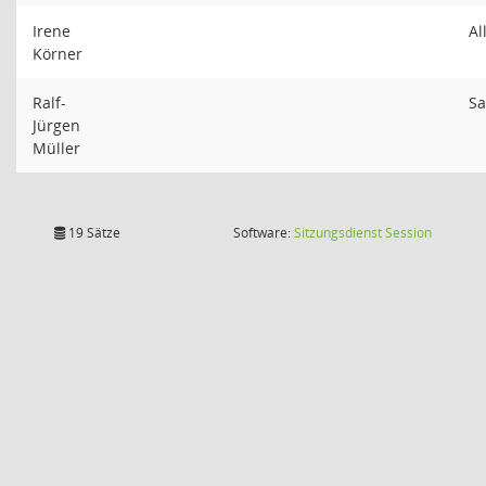
Irene
Al
Körner
Ralf-
S
Jürgen
Müller
(Wird in
19 Sätze
Software:
Sitzungsdienst
Session