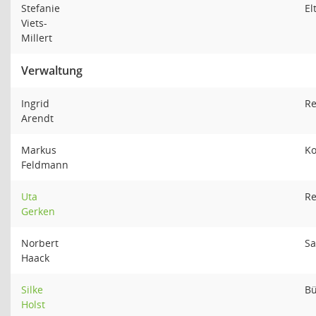
Stefanie
El
Viets-
Millert
Verwaltung
Ingrid
Re
Arendt
Markus
Ko
Feldmann
Uta
Re
Gerken
Norbert
S
Haack
Silke
Bü
Holst