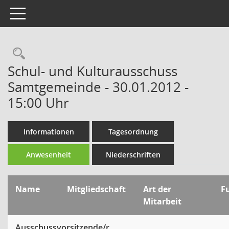
Toggle navigation
Rechercheauswahl
Schul- und Kulturausschuss
Samtgemeinde - 30.01.2012 -
15:00 Uhr
Informationen
Tagesordnung
Anwesenheit
Niederschriften
Name
Mitgliedschaft
Art der
F
Mitarbeit
Ausschussvorsitzende/r