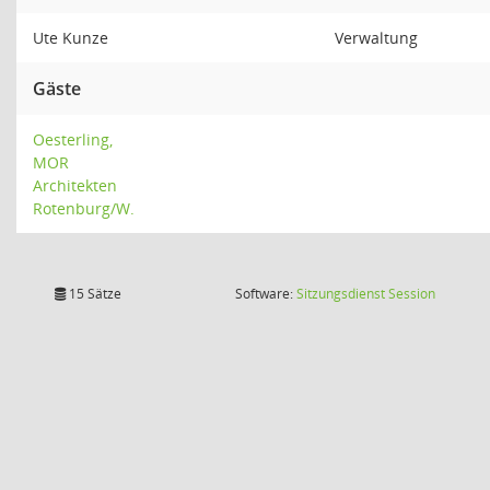
Ute Kunze
Verwaltung
Gäste
Oesterling,
MOR
Architekten
Rotenburg/W.
(Wird in
15 Sätze
Software:
Sitzungsdienst
Session