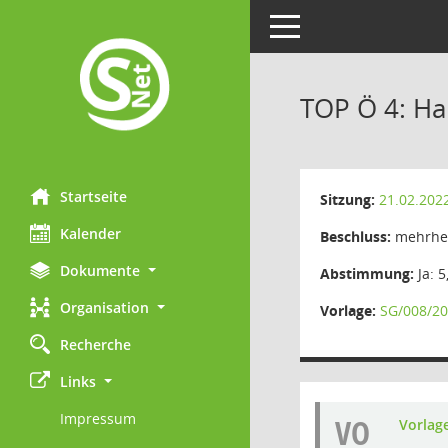
Toggle navigation
TOP Ö 4: Ha
Startseite
Sitzung:
21.02.202
Kalender
Beschluss:
mehrhei
Dokumente
Abstimmung:
Ja: 5
Organisation
Vorlage:
SG/008/20
Recherche
Links
Impressum
VO
Vorlag