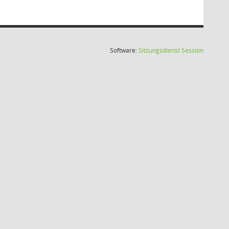
(Wird in
Software:
Sitzungsdienst
Session