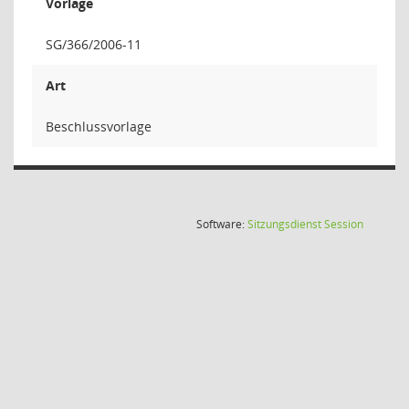
Vorlage
SG/366/2006-11
Art
Beschlussvorlage
(Wird in
Software:
Sitzungsdienst
Session