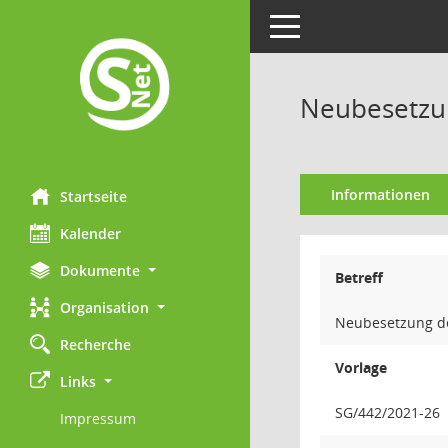
Toggle navigation
Neubesetzu
Informationen
Startseite
Kalender
Dokumente
Betreff
Organisation
Neubesetzung d
Recherche
Vorlage
Links
SG/442/2021-26
Impressum