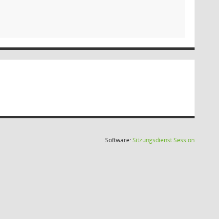
(Wird in
Software:
Sitzungsdienst
Session