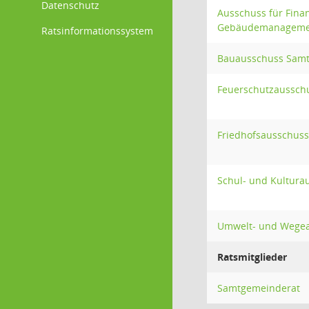
Datenschutz
Ausschuss für Fina
Gebäudemanageme
Ratsinformationssystem
Bauausschuss Sam
Feuerschutzaussch
Friedhofsausschus
Schul- und Kultur
Umwelt- und Wege
Ratsmitglieder
Samtgemeinderat