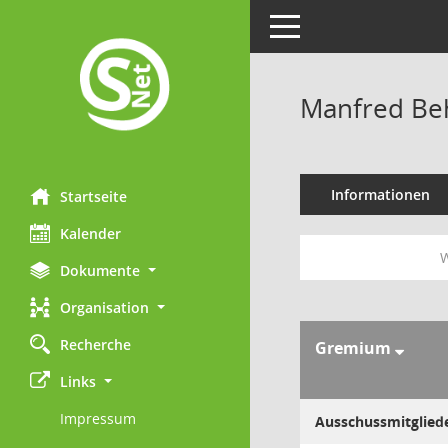
Toggle navigation
Manfred Be
Informationen
Startseite
Kalender
W
Dokumente
Organisation
Recherche
Gremium
Links
Impressum
Ausschussmitglied