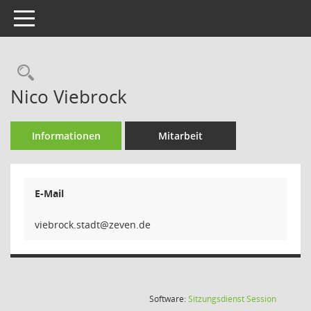
Toggle navigation
Rechercheauswahl
Nico Viebrock
Informationen
Mitarbeit
E-Mail
tdats.k
(Wird in
Software:
Sitzungsdienst
Session