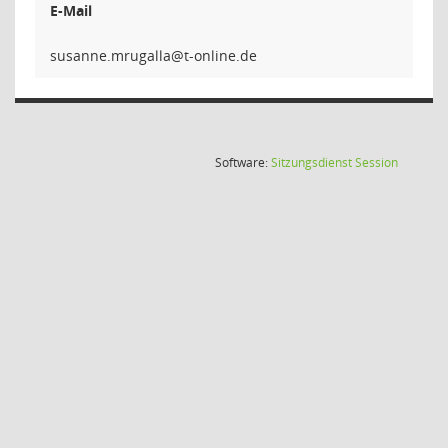
E-Mail
allagurm
(Wird in
Software:
Sitzungsdienst
Session