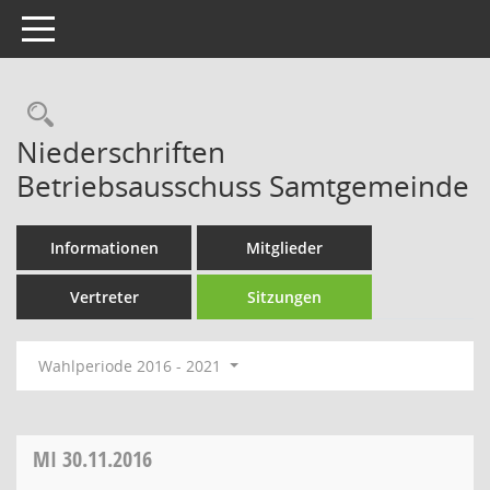
Toggle navigation
Rechercheauswahl
Niederschriften
Betriebsausschuss Samtgemeinde
Informationen
Mitglieder
Vertreter
Sitzungen
Wahlperiode 2016 - 2021
MI
30.11.2016