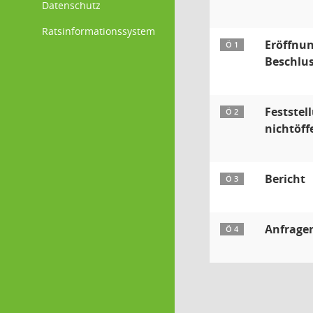
Datenschutz
Ratsinformationssystem
Eröffnun
Ö 1
Beschlus
Feststel
Ö 2
nichtöff
Bericht
Ö 3
Anfrage
Ö 4