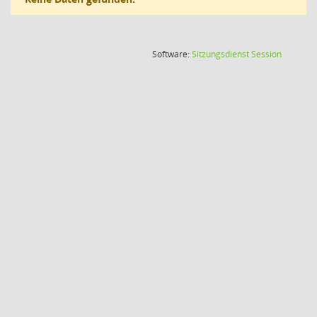
(Wird in
Software:
Sitzungsdienst
Session