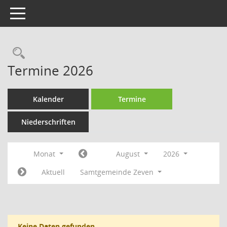
Toggle navigation
Rechercheauswahl
Termine 2026
Kalender
Termine
Niederschriften
Monat
August
2026
Aktuell
Samtgemeinde Zeven
Keine Daten gefunden.