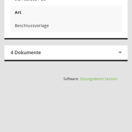
Art
Beschlussvorlage
4 Dokumente
(Wird in
Software:
Sitzungsdienst
Session