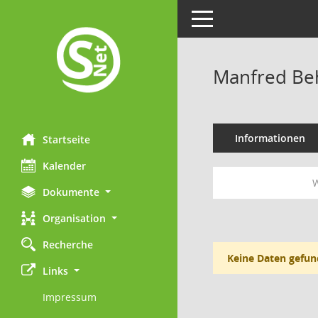
Toggle navigation
Manfred Be
Informationen
Startseite
Kalender
W
Dokumente
Organisation
Recherche
Keine Daten gefun
Links
Impressum