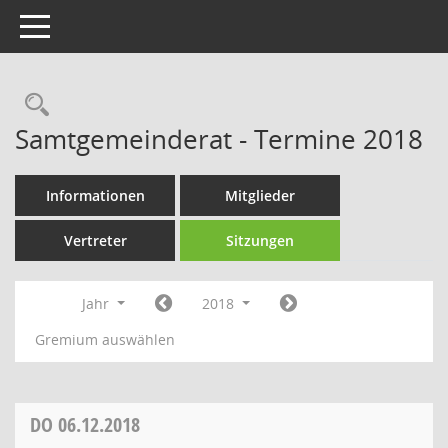
Toggle navigation
Rechercheauswahl
Samtgemeinderat - Termine 2018
Informationen
Mitglieder
Vertreter
Sitzungen
Jahr
2018
Gremium auswählen
DO
06.12.2018