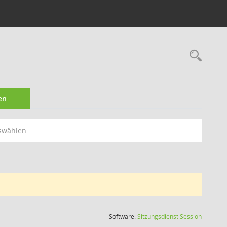
Rec
en
swählen
(Wird in
Software:
Sitzungsdienst
Session