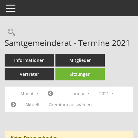
Toggle navigation
Rechercheauswahl
Samtgemeinderat - Termine 2021
Informationen
Mitglieder
Vertreter
Sitzungen
Monat
Januar
2021
Aktuell
Gremium auswählen
Keine Daten gefunden.