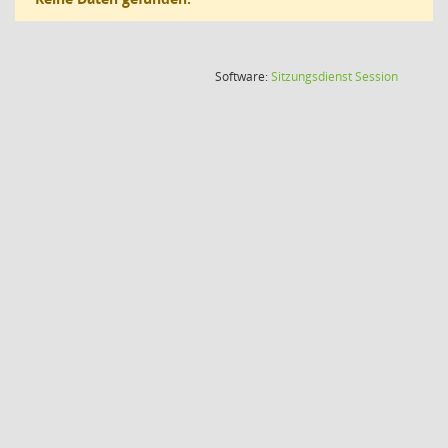
(Wird in
Software:
Sitzungsdienst
Session