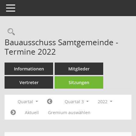
Toggle navigation
Rechercheauswahl
Bauausschuss Samtgemeinde -
Termine 2022
Informationen
Mitglieder
Vertreter
Sitzungen
Quartal
Quartal 3
2022
Aktuell
Gremium auswählen