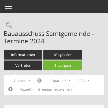
Toggle navigation
Rechercheauswahl
Bauausschuss Samtgemeinde -
Termine 2024
Informationen
Mitglieder
Vertreter
Sitzungen
Quartal
Quartal 3
2024
Aktuell
Gremium auswählen