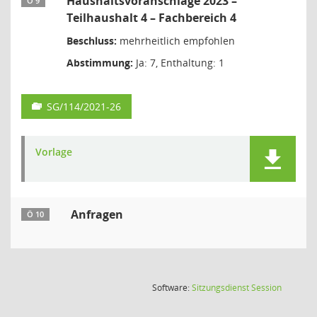
Haushaltsvoranschläge 2023 –
Ö 9
Teilhaushalt 4 – Fachbereich 4
Beschluss:
mehrheitlich empfohlen
Abstimmung:
Ja: 7, Enthaltung: 1
SG/114/2021-26
Vorlage
Anfragen
Ö 10
(Wird in
Software:
Sitzungsdienst
Session