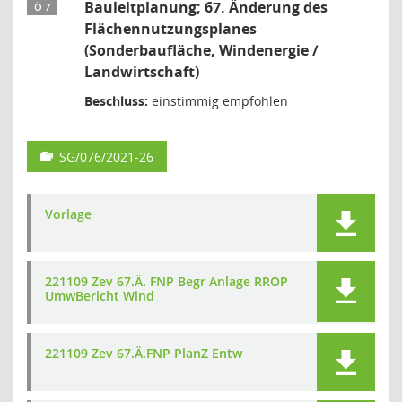
Bauleitplanung; 67. Änderung des
Ö 7
Flächennutzungsplanes
(Sonderbaufläche, Windenergie /
Landwirtschaft)
Beschluss:
einstimmig empfohlen
SG/076/2021-26
Vorlage
221109 Zev 67.Ä. FNP Begr Anlage RROP
UmwBericht Wind
221109 Zev 67.Ä.FNP PlanZ Entw